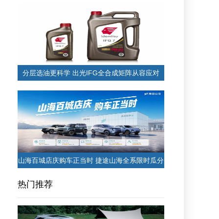
分层选油更科学 出光IFG全合成矩阵从容应对
山海百城店庆购车正当时 捷途山海全系限时瓜分
热门推荐