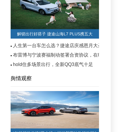
解锁出行好搭子 捷途山海L7 PLUS携五大
人生第一台车怎么选？捷途店庆感恩月大圣6.99万起，0
布雷博与宁波赛福制动签署合资协议，在印度生产摩托车A
hold住多场景出行，全新QQ3底气十足
舆情观察