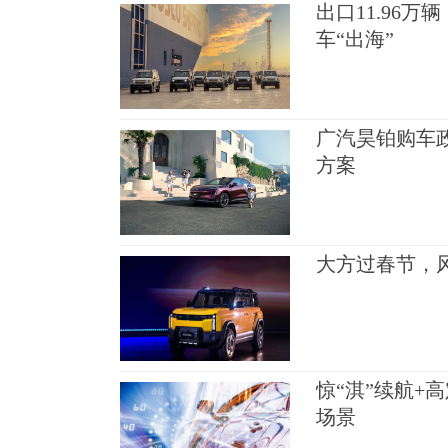
出口11.96万
车“出海”
广汽昊铂购车政
方案
大方过春节，风
惊“淇”续航+
场景